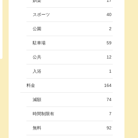
娯楽
17
スポーツ
40
公園
2
駐車場
59
公共
12
入浴
1
料金
164
減額
74
時間制限有
7
無料
92