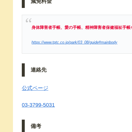
減免料金
身体障害者手帳、愛の手帳、精神障害者保健福祉手帳
https://www.tptc.co.jp/park/03_08/guide#mainbody
連絡先
公式ページ
03-3799-5031
備考