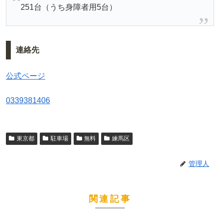
251台（うち身障者用5台）
連絡先
公式ページ
0339381406
東京都
駐車場
無料
練馬区
管理人
関連記事