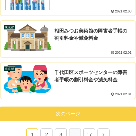
2021.02.03
東京都
相田みつお美術館の障害者手帳の
割引料金や減免料金
2021.02.01
東京都
千代田区スポーツセンターの障害
者手帳の割引料金や減免料金
2021.02.01
次のページ
1
2
3
…
17