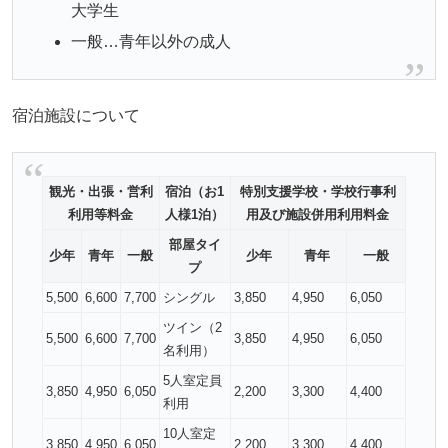
大学生
一般…青年以外の成人
宿泊施設について
観光・出張・営利
宿泊（お1
特別支援学校・学校行事利
利用等料金
人様1泊）
用及び施設併用利用料金
部屋タイ
少年
青年
一般
少年
青年
一般
プ
5,500
6,600
7,700
シングル
3,850
4,950
6,050
ツイン（2
5,500
6,600
7,700
3,850
4,950
6,050
名利用）
5人室定員
3,850
4,950
6,050
2,200
3,300
4,400
利用
10人室定
3,850
4,950
6,050
2,200
3,300
4,400